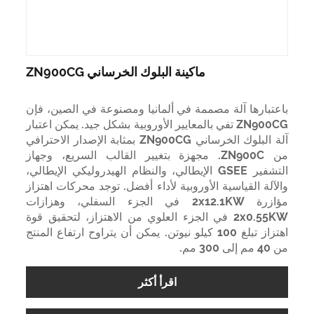
ماكينة البلوك الخرساني ZN900CG
باعتبارها آلة مصممة في ألمانيا ومصنوعة في الصين، فإن
ZN900CG تفي بالمعايير الأوروبية بشكل جيد. يمكن اعتبار
آلة البلوك الخرساني ZN900CG بمثابة الإصدار الاحترافي
من ZN900C. مجهزة بتغيير القالب السريع، وجهاز
التشفير GSEE الإيطالي، والنظام الهيدروليكي الإيطالي،
والآلة القياسية الأوروبية لأداء أفضل. توجد محركات اهتزاز
مؤازرة 2x12.1KW في الجزء السفلي، وهزازات
2x0.55KW في الجزء العلوي من الاهتزاز، لتحقيق قوة
اهتزاز تبلغ 100 كيلو نيوتن. يمكن أن يتراوح ارتفاع المنتج
من 40 مم إلى 300 مم.
اقرأ أكثر