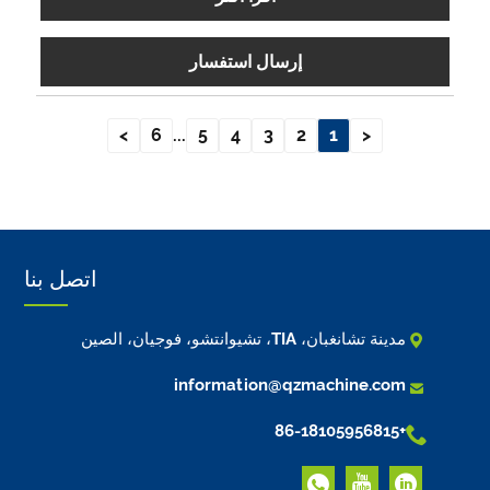
إرسال استفسار
>
6
...
5
4
3
2
1
<
اتصل بنا

مدينة تشانغبان، TIA، تشيوانتشو، فوجيان، الصين

information@qzmachine.com

+86-18105956815