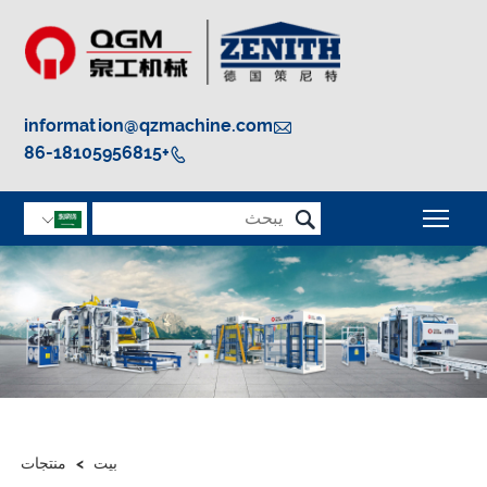
information@qzmachine.com

+86-18105956815


تبديل رؤية القائمة الرئيسية

بيت
>
منتجات