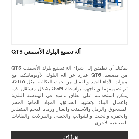
آلة تصنيع البلوك الأسمنتي QT6
يمكنك أن تطمئن إلى شراء آلة تصنيع بلوك الأسمنت QT6
من مصنعنا. QT6 عبارة عن آلة البلوك الأوتوماتيكية مع
ميزات الأداء الجيد والفعال من حيث التكلفة. مثل QT10،
تم تصميمهما وإنتاجهما بواسطة QGM بشكل مستقل. كما
يمكن استخدامه على نطاق واسع في الهندسة البلدية
وأعمال البناء وتشييد الحدائق. المواد الخام: الحجر
المسحوق والرمل والأسمنت والغبار ورماد الفحم المتطاير
والجمرة والخبث والشوائب والحصى والبيرلايت والنفايات
الصناعية الأخرى.
اقرأ أكثر